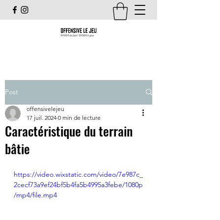
Post
offensivelejeu
17 juil. 2024
0 min de lecture
Caractéristique du terrain
bâtie
https://video.wixstatic.com/video/7e987c_
2cecf73a9ef24bf5b4fa5b4995a3febe/1080p
/mp4/file.mp4