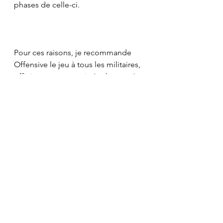
phases de celle-ci.
Pour ces raisons, je recommande 
Offensive le jeu à tous les militaires, 
officiers ou non, mais également à 
tout un chacun intéressé par le 
combat interarmes. En ce qui 
concerne mes camarades 
instructeurs, à tous niveaux (chef de 
section à commandants de 
bataillon), je vous invite à faire le 
même essai que moi, vous verrez 😉.