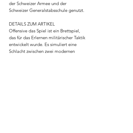
der Schweizer Armee und der
Schweizer Generalstabsschule genutzt.
DETAILS ZUM ARTIKEL
Offensive das Spiel ist ein Brettspiel,
das für das Erlernen militärischer Taktik
entwickelt wurde. Es simuliert eine
Schlacht zwischen zwei modernen
Armeen in einem europäischen
Gelände.
Das Regelheft ist auf Deutsch,
Französisch und Italienisch erhältlich.
Um es auf Italienisch oder Deutsch zu
erhalten, schicken Sie uns bitte eine E-
Mail an offensivelejeu@outlook.com.
Das Spiel besteht aus:
1x umkehrbares Spielbrett, Größe 380
x 380 mm