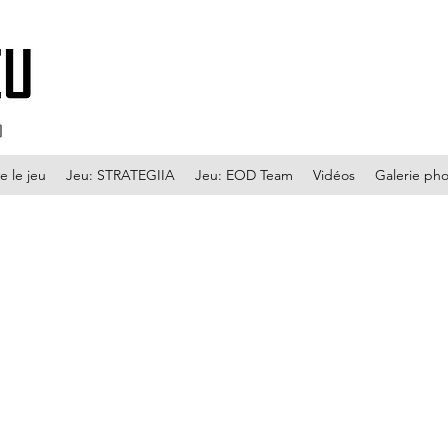
e le jeu
Jeu: STRATEGIIA
Jeu: EOD Team
Vidéos
Galerie ph