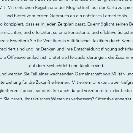
Mit Mit einfachen Regeln und der Möglichkeit, auf der Karte zu spiel
und bietet vom ersten Gebrauch an ein nahtloses Lernerlebnis.
 so konzipiert, dass es in jeden Zeitplan passt. Es ermöglicht seinen 
e möchten, und erleichtert so eine konsistente und effektive Selbste
en: Erweitern Sie Ihr Verständnis militärischer Taktiken durch Szena
inspiriert sind und Ihr Denken und Ihre Entscheidungsfindung schärfen
ie Offensive einfach ist, bietet sie Herausforderungen, die Zusamm
auf dem Schlachtfeld unerlässlich sind.
und werden Sie Teil einer wachsenden Gemeinschaft von Militär- und
erziehung für die Zukunft erkennen. Mit einem direkten, aber tiefgre
gkeiten zu stärken, sondern Sie auch darauf vorzubereiten, der takt
d Sie bereit, Ihr taktisches Wissen zu verbessern? Offensive erwartet 