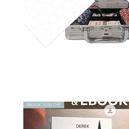
STRATEGIIA
-
Schnellansicht
avec
symboles
tactique
(vierge)
EBOOK 10,00 CHF