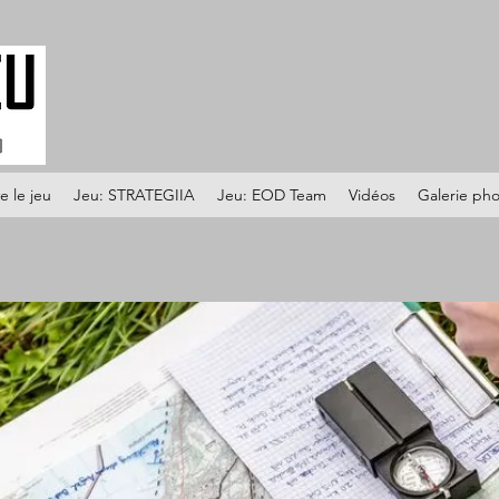
e le jeu
Jeu: STRATEGIIA
Jeu: EOD Team
Vidéos
Galerie ph