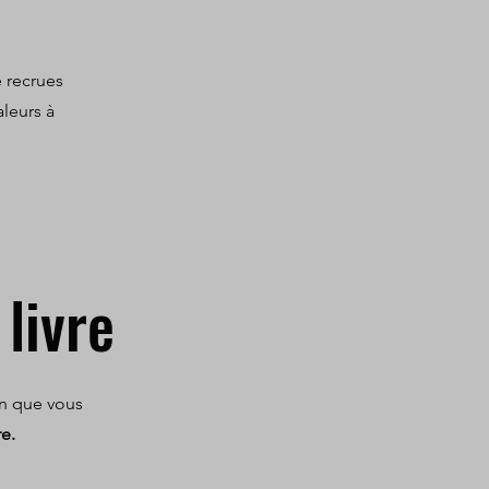
e recrues
aleurs à
livre
fin que vous
re.