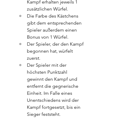
Kampf erhalten jeweils 1 
zusätzlichen Würfel.
Die Farbe des Kästchens 
gibt dem entsprechenden 
Spieler außerdem einen 
Bonus von 1 Würfel.
Der Spieler, der den Kampf 
begonnen hat, würfelt 
zuerst.
Der Spieler mit der 
höchsten Punktzahl 
gewinnt den Kampf und 
entfernt die gegnerische 
Einheit. Im Falle eines 
Unentschiedens wird der 
Kampf fortgesetzt, bis ein 
Sieger feststeht.
4. Siegbedingungen
Um zu gewinnen, muss ein Spieler 