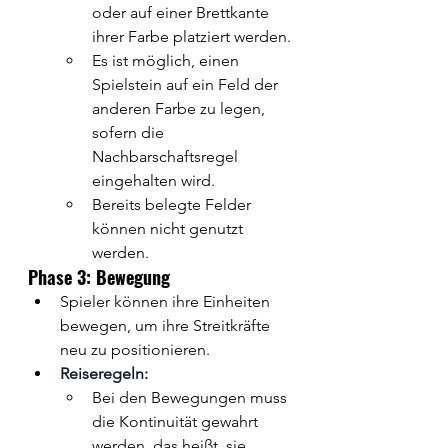
oder auf einer Brettkante 
ihrer Farbe platziert werden.
Es ist möglich, einen 
Spielstein auf ein Feld der 
anderen Farbe zu legen, 
sofern die 
Nachbarschaftsregel 
eingehalten wird.
Bereits belegte Felder 
können nicht genutzt 
werden.
Phase 3: Bewegung
Spieler können ihre Einheiten 
bewegen, um ihre Streitkräfte 
neu zu positionieren.
Reiseregeln:
Bei den Bewegungen muss 
die Kontinuität gewahrt 
werden, das heißt, sie 