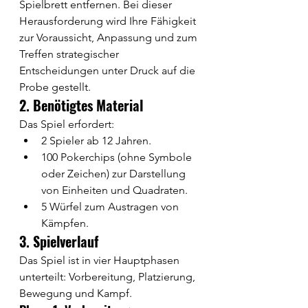
Spielbrett entfernen. Bei dieser 
Herausforderung wird Ihre Fähigkeit 
zur Voraussicht, Anpassung und zum 
Treffen strategischer 
Entscheidungen unter Druck auf die 
Probe gestellt.
2. Benötigtes Material
Das Spiel erfordert:
2 Spieler ab 12 Jahren.
100 Pokerchips (ohne Symbole 
oder Zeichen) zur Darstellung 
von Einheiten und Quadraten.
5 Würfel zum Austragen von 
Kämpfen.
3. Spielverlauf
Das Spiel ist in vier Hauptphasen 
unterteilt: Vorbereitung, Platzierung, 
Bewegung und Kampf.